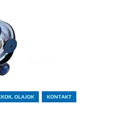
ÉRDEKLI?
HÍVJON
MINKET!
(70) 31 212 31
MiniCRM
KKOK, OLAJOK
KONTAKT