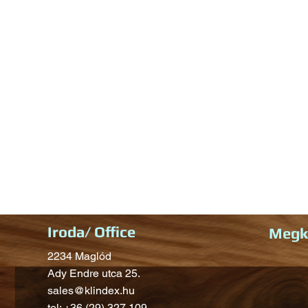
Iroda/ Office
Megkö
2234 Maglód
Ady Endre utca 25.
sales@klindex.hu
tel: +36 (29) 327 109